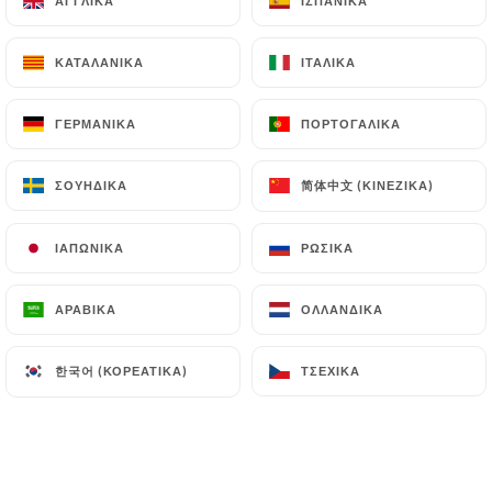
ΑΓΓΛΙΚΆ
ΑΓΓΛΙΚΆ
ΙΣΠΑΝΙΚΆ
ΙΣΠΑΝΙΚΆ
EL
ΜΕΝΟΎ
ΚΑΤΑΛΑΝΙΚΆ
ΚΑΤΑΛΑΝΙΚΆ
ΙΤΑΛΙΚΆ
ΙΤΑΛΙΚΆ
ΓΕΡΜΑΝΙΚΆ
ΓΕΡΜΑΝΙΚΆ
ΠΟΡΤΟΓΑΛΙΚΆ
ΠΟΡΤΟΓΑΛΙΚΆ
简体中文 (ΚΙΝΈΖΙΚΑ)
简体中文 (ΚΙΝΈΖΙΚΑ)
ΣΟΥΗΔΙΚΆ
ΣΟΥΗΔΙΚΆ
/
ΑΡΧΙΚΉ
ΜΕΝΟΎ
Μενού
ΙΑΠΩΝΙΚΆ
ΙΑΠΩΝΙΚΆ
ΡΩΣΙΚΆ
ΡΩΣΙΚΆ
ΑΡΑΒΙΚΆ
ΑΡΑΒΙΚΆ
ΟΛΛΑΝΔΙΚΆ
ΟΛΛΑΝΔΙΚΆ
ENTRÉES
PLATS
DESSERTS
BOISSONS
한국어 (ΚΟΡΕΆΤΙΚΑ)
한국어 (ΚΟΡΕΆΤΙΚΑ)
ΤΣΈΧΙΚΑ
ΤΣΈΧΙΚΑ
ENTRÉES