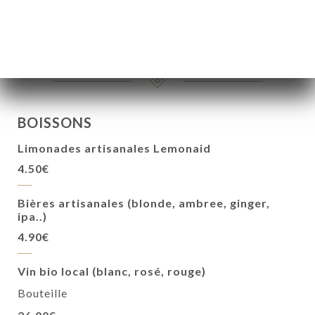
Desserts du jour
ΤΙΚΉ
5.00€
ΝΟΎ
ΑΦΉ
BOISSONS
Limonades artisanales Lemonaid
4.50€
Bières artisanales (blonde, ambree, ginger,
ipa..)
4.90€
Vin bio local (blanc, rosé, rouge)
Bouteille