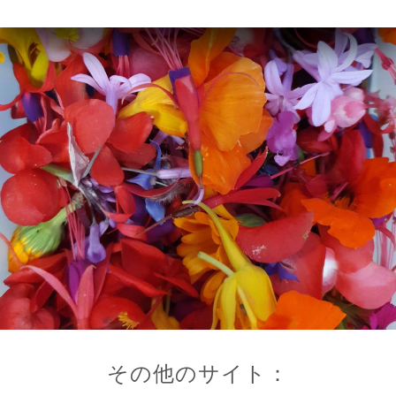
ー
ャ
リ
ビ
ー
ニ
ー
絡
その他のサイト：