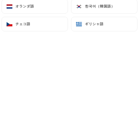
オランダ語
オランダ語
한국어（韓国語）
한국어（韓国語）
メニュー
JA
チェコ語
チェコ語
ギリシャ語
ギリシャ語
/
ホーム
ギャラリー
ギャラリー